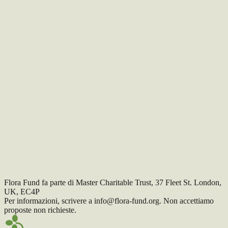
Clima
Finanziato
Medici senza frontiere
Globale
•
2024
Altri progetti allineati
Finanziato
ResQ – People Saving People
Italia
•
2024
Migranti e lavoro
Finanziato
Safe Passage
Regno Unito
•
2024
Migranti e lavoro
Finanziato
Think Equal
Regno Unito
•
2024
Altri progetti allineati
Finanziato
WWF
Globale
•
2024
Clima
Finanziato
Flora Fund fa parte di Master Charitable Trust, 37 Fleet St. London,
UK, EC4P
Per informazioni, scrivere a info@flora-fund.org. Non accettiamo
proposte non richieste.