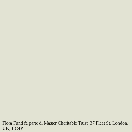
Fondazione AIRC sostiene la ricerca oncologica indipendente e
promuove informazione scientifica affidabile sulla prevenzione, la
diagnosi e la cura del cancro.
Visita il sito
Torna ai progetti
Flora Fund fa parte di Master Charitable Trust, 37 Fleet St. London,
UK, EC4P