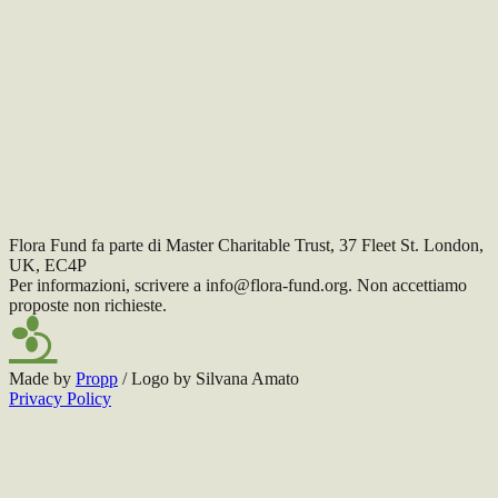
TILT Collective è un regranter che finanzia organizzazioni,
campagne e iniziative impegnate nella trasformazione dei sistemi
alimentari. Il suo lavoro sostiene la transizione verso modelli
alimentari più plant-rich, sani e sostenibili, intervenendo su clima,
salute pubblica, tutela della natura e sicurezza alimentare. Attraverso
grantmaking, ricerca strategica e costruzione di partnership, TILT
contribuisce a rafforzare l’ecosistema di attori che lavora per ridurre
l’impatto dell’agricoltura intensiva e accelerare il cambiamento nei
consumi, nella produzione e nelle politiche pubbliche.
Visita il sito
Torna ai progetti
Flora Fund fa parte di Master Charitable Trust, 37 Fleet St. London,
UK, EC4P
Per informazioni, scrivere a info@flora-fund.org. Non accettiamo
proposte non richieste.
Made by
Propp
/ Logo by Silvana Amato
Privacy Policy