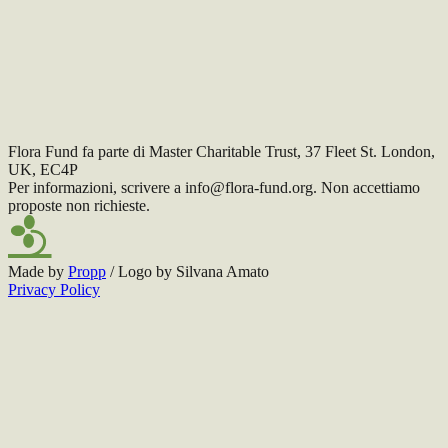
internazionale, attiva nei contesti colpiti da conflitti, epidemie,
disastri naturali o esclusione dall’accesso alle cure. Fornisce
assistenza sanitaria d’emergenza, supporto chirurgico, programmi
nutrizionali, risposta alle epidemie e cure di base, operando secondo
principi di neutralità, indipendenza e urgenza medica.
Visita il sito
Torna ai progetti
Flora Fund fa parte di Master Charitable Trust, 37 Fleet St. London,
UK, EC4P
Per informazioni, scrivere a info@flora-fund.org. Non accettiamo
proposte non richieste.
Made by
Propp
/ Logo by Silvana Amato
Privacy Policy